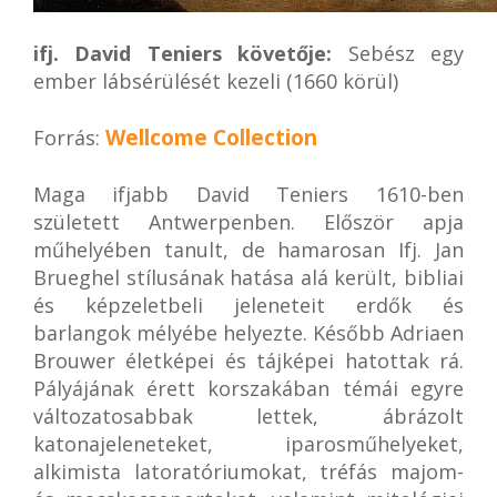
ifj. David Teniers követője:
Sebész egy
ember lábsérülését kezeli (1660 körül)
Wellcome Collection
Forrás:
Maga ifjabb David Teniers 1610-ben
született Antwerpenben. Először apja
műhelyében tanult, de hamarosan Ifj. Jan
Brueghel stílusának hatása alá került, bibliai
és képzeletbeli jeleneteit erdők és
barlangok mélyébe helyezte. Később Adriaen
Brouwer életképei és tájképei hatottak rá.
Pályájának érett korszakában témái egyre
változatosabbak lettek, ábrázolt
katonajeleneteket, iparosműhelyeket,
alkimista latoratóriumokat, tréfás majom-