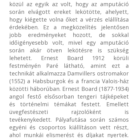
közül az egyik az volt, hogy az amputáció
során elvágott ereket lekötötte, ahelyett,
hogy kiégette volna őket a vérzés elállítása
érdekében. Ez a megközelítés jelentősen
jobb eredményeket hozott, de sokkal
időigényesebb volt, mivel egy amputáció
során akár ötven lekötésre is szükség
lehetett. Ernest Board 1912 körüli
festményén Paré látható, amint ezt a
technikát alkalmazza Damvillers ostromakor
(1552) a Habsburgok és a francia Valois-ház
közötti háborúban. Ernest Board (1877-1934)
angol festő elsősorban tengeri tájképeket
és történelmi témákat festett. Emellett
üvegfestészeti rajzolóként is
tevékenykedett. Pályafutása során számos
egyéni és csoportos kiállításon vett részt,
ahol munkái elismerést és díjakat nyertek.