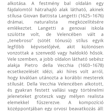
alkotása. A festmény bal oldalán egy
fájdalomtól hátrahajló alak látható, akinek
stílusa Giovan Battista Langetti (1625–1676)
drámai, naturalista megközelítésére
emlékeztet. Langetti a genovai iskola
szülötte volt, de Velencében vált a
„tenebroso” (sötét tónusú) stílus egyik
legfőbb képviselőjévé, akit különösen
vonzottak a szenvedő vagy haldokló hősök.
Vele szemben, a jobb oldalon látható sebész
alakja Pietro della Vecchia (1603–1678)
ecsetkezelését idézi, aki híres volt arról,
hogy kiválóan utánozta a korábbi mesterek
stílusát. Della Vecchia Velencében alkotott,
és gyakran festett vallási vagy történelmi
jeleneteket groteszk vagy mélyen realista
elemekkel fűszerezve. A kompozíció
középpontjában egy orvosi beavatkozás áll: