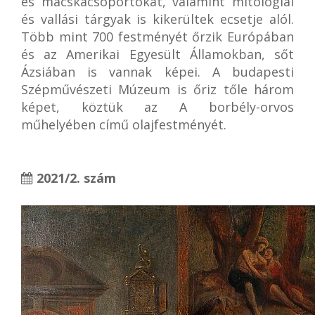
és macskacsoportokat, valamint mitológiai
és vallási tárgyak is kikerültek ecsetje alól.
Több mint 700 festményét őrzik Európában
és az Amerikai Egyesült Államokban, sőt
Ázsiában is vannak képei. A budapesti
Szépművészeti Múzeum is őriz tőle három
képet, köztük az A borbély-orvos
műhelyében című olajfestményét.
2021/2. szám