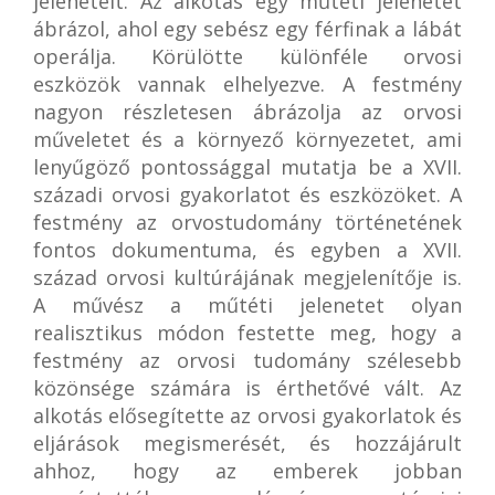
jeleneteit. Az alkotás egy műtéti jelenetet
ábrázol, ahol egy sebész egy férfinak a lábát
operálja. Körülötte különféle orvosi
eszközök vannak elhelyezve. A festmény
nagyon részletesen ábrázolja az orvosi
műveletet és a környező környezetet, ami
lenyűgöző pontossággal mutatja be a XVII.
századi orvosi gyakorlatot és eszközöket. A
festmény az orvostudomány történetének
fontos dokumentuma, és egyben a XVII.
század orvosi kultúrájának megjelenítője is.
A művész a műtéti jelenetet olyan
realisztikus módon festette meg, hogy a
festmény az orvosi tudomány szélesebb
közönsége számára is érthetővé vált. Az
alkotás elősegítette az orvosi gyakorlatok és
eljárások megismerését, és hozzájárult
ahhoz, hogy az emberek jobban