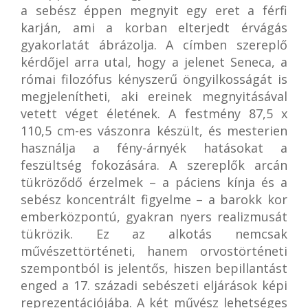
a sebész éppen megnyit egy eret a férfi
karján, ami a korban elterjedt érvágás
gyakorlatát ábrázolja. A címben szereplő
kérdőjel arra utal, hogy a jelenet Seneca, a
római filozófus kényszerű öngyilkosságát is
megjelenítheti, aki ereinek megnyitásával
vetett véget életének. A festmény 87,5 x
110,5 cm-es vászonra készült, és mesterien
használja a fény-árnyék hatásokat a
feszültség fokozására. A szereplők arcán
tükröződő érzelmek – a páciens kínja és a
sebész koncentrált figyelme – a barokk kor
emberközpontú, gyakran nyers realizmusát
tükrözik. Ez az alkotás nemcsak
művészettörténeti, hanem orvostörténeti
szempontból is jelentős, hiszen bepillantást
enged a 17. századi sebészeti eljárások képi
reprezentációjába. A két művész lehetséges