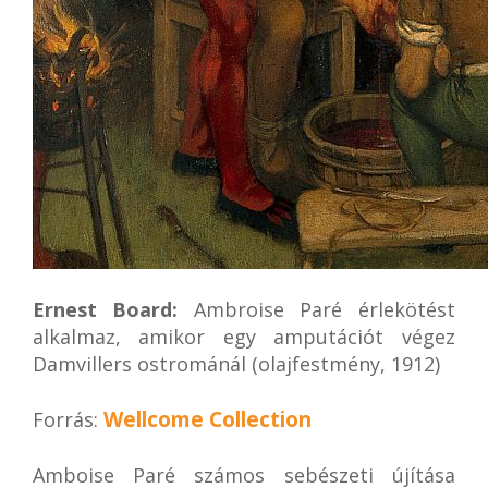
Ernest Board:
Ambroise Paré érlekötést
alkalmaz, amikor egy amputációt végez
Damvillers ostrománál (olajfestmény, 1912)
Wellcome Collection
Forrás:
Amboise Paré számos sebészeti újítása