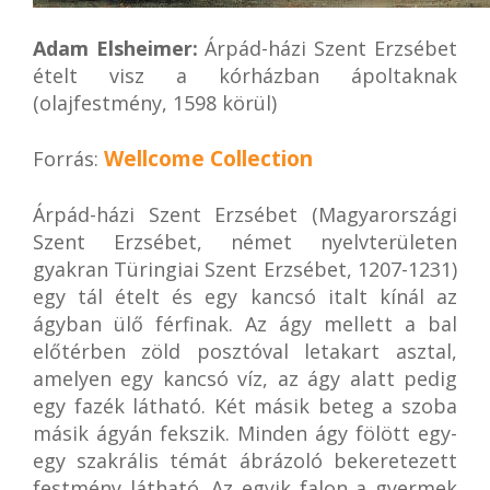
Adam Elsheimer:
Árpád-házi Szent Erzsébet
ételt visz a kórházban ápoltaknak
(olajfestmény, 1598 körül)
Wellcome Collection
Forrás:
Árpád-házi Szent Erzsébet (Magyarországi
Szent Erzsébet, német nyelvterületen
gyakran Türingiai Szent Erzsébet, 1207-1231)
egy tál ételt és egy kancsó italt kínál az
ágyban ülő férfinak. Az ágy mellett a bal
előtérben zöld posztóval letakart asztal,
amelyen egy kancsó víz, az ágy alatt pedig
egy fazék látható. Két másik beteg a szoba
másik ágyán fekszik. Minden ágy fölött egy-
egy szakrális témát ábrázoló bekeretezett
festmény látható. Az egyik falon a gyermek