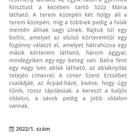
Krisztust a kezében tartó Szűz Mária
látható. A terem közepén két hölgy áll a
terem közepén, míg a többiek pedig a falak
mentén állnak vagy ülnek. Rajtuk túl egy
boltív, amelyet az elülső kórteremtől egy
fügönny választ el, amelyet hátrahúzva egy
másik kórterem látható, három ággyal,
mindegyiken egy-egy beteg van. Balra fent
egy nagy íves ablak látható, az ablaknyílás
tetején címerrel. A címer Szent Erzsébet
családjáé, az Árpád-házé, kivéve, hogy úgy
tűnik, rossz tájolásúak: a kereszt a baljós
oldalon, a sávok pedig a jobb oldalon
vannak.
2022/1. szám