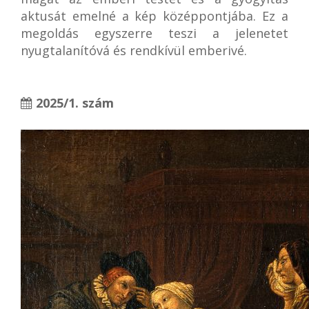
aktusát emelné a kép középpontjába. Ez a
megoldás egyszerre teszi a jelenetet
nyugtalanítóvá és rendkívül emberivé.
2025/1. szám