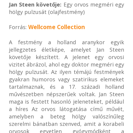
Jan Steen követője:
Egy orvos megméri egy
hölgy pulzusát (olajfestmény)
Wellcome Collection
Forrás:
A festmény a holland aranykor egyik
jellegzetes életképe, amelyet Jan Steen
követője készített. A jelenet egy orvosi
vizitet ábrázol, ahol egy doktor megméri egy
hölgy pulzusát. Az ilyen témájú festmények
gyakran humoros vagy szatirikus elemeket
tartalmaznak, és a 17. századi holland
művészetben népszerűek voltak. Jan Steen
maga is festett hasonló jeleneteket, például
a híres Az orvos látogatása című művét,
amelyben a beteg hölgy valószínűleg
szerelmi bánatban szenved, amit a korabeli
orvosok egyetlen gyógymódként a