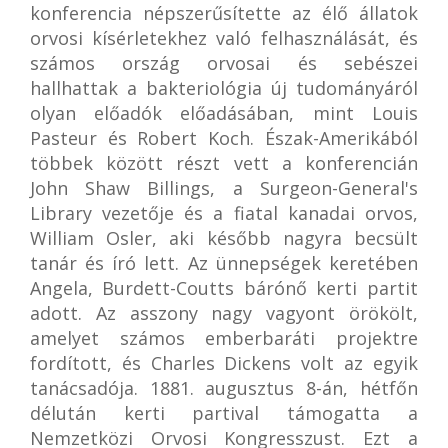
konferencia népszerűsítette az élő állatok
orvosi kísérletekhez való felhasználását, és
számos ország orvosai és sebészei
hallhattak a bakteriológia új tudományáról
olyan előadók előadásában, mint Louis
Pasteur és Robert Koch. Észak-Amerikából
többek között részt vett a konferencián
John Shaw Billings, a Surgeon-General's
Library vezetője és a fiatal kanadai orvos,
William Osler, aki később nagyra becsült
tanár és író lett. Az ünnepségek keretében
Angela, Burdett-Coutts bárónő kerti partit
adott. Az asszony nagy vagyont örökölt,
amelyet számos emberbaráti projektre
fordított, és Charles Dickens volt az egyik
tanácsadója. 1881. augusztus 8-án, hétfőn
délután kerti partival támogatta a
Nemzetközi Orvosi Kongresszust. Ezt a