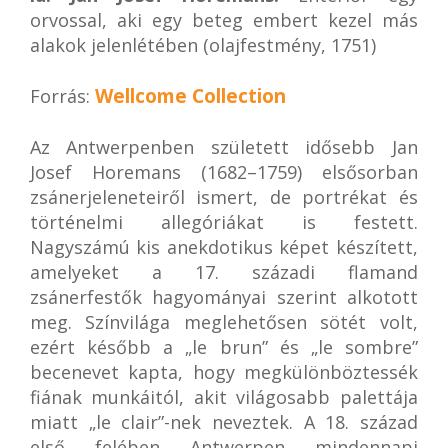
orvossal, aki egy beteg embert kezel más
alakok jelenlétében (olajfestmény, 1751)
Wellcome Collection
Forrás:
Az Antwerpenben született idősebb Jan
Josef Horemans (1682–1759) elsősorban
zsánerjeleneteiről ismert, de portrékat és
történelmi allegóriákat is festett.
Nagyszámú kis anekdotikus képet készített,
amelyeket a 17. századi flamand
zsánerfestők hagyományai szerint alkotott
meg. Színvilága meglehetősen sötét volt,
ezért később a „le brun” és „le sombre”
becenevet kapta, hogy megkülönböztessék
fiának munkáitól, akit világosabb palettája
miatt „le clair”-nek neveztek. A 18. század
első felében Antwerpen mindennapi