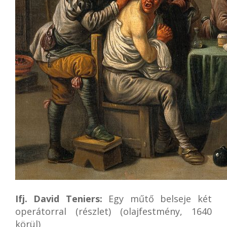
Ifj. David Teniers:
Egy műtő belseje két
operátorral (részlet) (olajfestmény, 1640
körül)