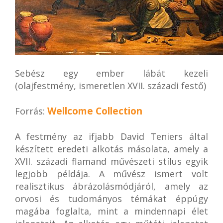
Sebész egy ember lábát kezeli
(olajfestmény, ismeretlen XVII. századi festő)
Wellcome Collection
Forrás:
A festmény az ifjabb David Teniers által
készített eredeti alkotás másolata, amely a
XVII. századi flamand művészeti stílus egyik
legjobb példája. A művész ismert volt
realisztikus ábrázolásmódjáról, amely az
orvosi és tudományos témákat éppúgy
magába foglalta, mint a mindennapi élet