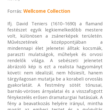
Wellcome Collection
Forrás:
Ifj. David Teniers (1610–1690) a flamand
festészet egyik legkiemelkedőbb mestere
volt, különösen a zsánerképek területén.
Művészetének középpontjában a
mindennapi élet jelenetei álltak: kocsmák,
paraszti mulatságok, műhelyek és orvosi
rendelők világa. A sebészeti jelenetet
ábrázoló kép is ezt a realista hagyományt
követi: nem idealizál, nem hősiesít, hanem
tárgyilagosan mutatja be a korabeli orvoslás
gyakorlatát. A festmény sötét tónusai,
barnás-vöröses árnyalatai és a visszafogott
fénykezelés erősen dramaturgiai hatásúak. A
fény a beavatkozás helyére irányul, mintha
magát az emberi testet és a gyógyítás