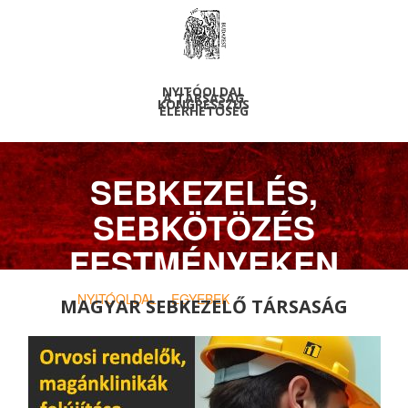
NYITÓOLDAL
A TÁRSASÁG
KONGRESSZUS
ELÉRHETŐSÉG
SEBKEZELÉS,
SEBKÖTÖZÉS
FESTMÉNYEKEN
NYITÓOLDAL
>
EGYEBEK
> FESTMÉNYEK
MAGYAR SEBKEZELŐ TÁRSASÁG