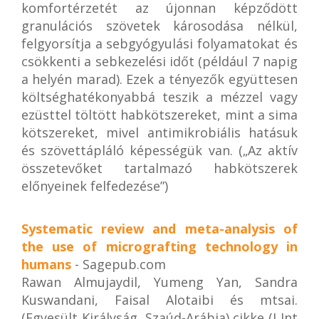
komfortérzetét az újonnan képződött
granulációs szövetek károsodása nélkül,
felgyorsítja a sebgyógyulási folyamatokat és
csökkenti a sebkezelési időt (például 7 napig
a helyén marad). Ezek a tényezők együttesen
költséghatékonyabbá teszik a mézzel vagy
ezüsttel töltött habkötszereket, mint a sima
kötszereket, mivel antimikrobiális hatásuk
és szövettápláló képességük van. („Az aktív
összetevőket tartalmazó habkötszerek
előnyeinek felfedezése”)
Systematic review and meta-analysis of
the use of micrografting technology in
humans
- Sagepub.com
Rawan Almujaydil, Yumeng Yan, Sandra
Kuswandani, Faisal Alotaibi és mtsai.
(Egyesült Királyság, Szaúd-Arábia) cikke (J Int