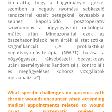
kimutatta, hogy a hagyományos gézzel
szemben a negatív nyomású sebkezelő
rendszerrel kezelt betegeknél kevesebb a
sebhez kapcsolódó posztoperatív
szövődmény a nőgyógyászati ​​onkológiai
műtét után. Mindazonáltal ezek az
összehasonlítások nem érték el statisztikai
szignifikanciát. („A profilaktikus
negatívnyomás-terápia (NWPT) hatása a
nőgyógyászati ​​ráksebészeti beavatkozás
utáni eseményekre: Randomizált, kontrollált
és megfigyeléses kohorsz vizsgálatok
metaanalízise”)
What specific challenges do patients with
chronic wounds encounter when attending
medical appointments related to wound
care? A systematic review
-