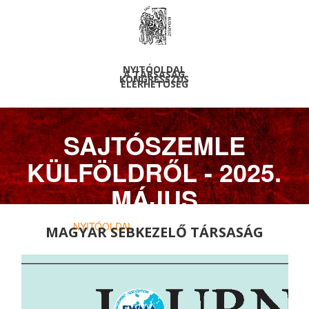
NYITÓOLDAL
A TÁRSASÁG
KONGRESSZUS
ELÉRHETŐSÉG
SAJTÓSZEMLE
KÜLFÖLDRŐL - 2025.
MÁJUS
NYITÓOLDAL
> ARCHIVUM > HÍREK
MAGYAR SEBKEZELŐ TÁRSASÁG