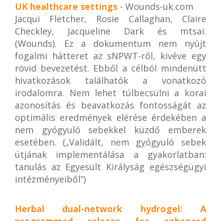
UK healthcare settings
- Wounds-uk.com
Jacqui Fletcher, Rosie Callaghan, Claire
Checkley, Jacqueline Dark és mtsai.
(Wounds). Ez a dokumentum nem nyújt
fogalmi hátteret az sNPWT-ről, kivéve egy
rövid bevezetést. Ebből a célból mindenütt
hivatkozások találhatók a vonatkozó
irodalomra. Nem lehet túlbecsülni a korai
azonosítás és beavatkozás fontosságát az
optimális eredmények elérése érdekében a
nem gyógyuló sebekkel küzdő emberek
esetében. („Validált, nem gyógyuló sebek
útjának implementálása a gyakorlatban:
tanulás az Egyesült Királyság egészségügyi
intézményeiből”)
Herbal dual-network hydrogel: A