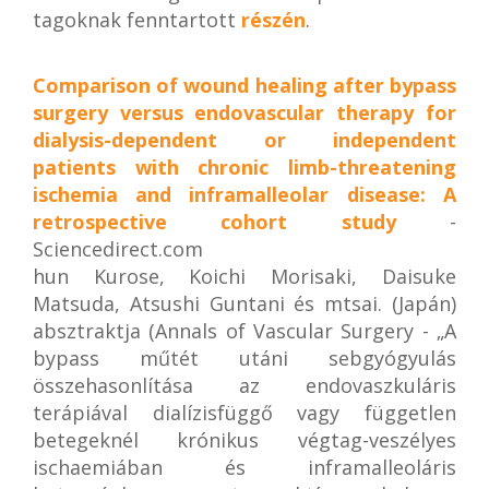
tagoknak fenntartott
részén
.
Comparison of wound healing after bypass
surgery versus endovascular therapy for
dialysis-dependent or independent
patients with chronic limb-threatening
ischemia and inframalleolar disease: A
retrospective cohort study
-
Sciencedirect.com
hun Kurose, Koichi Morisaki, Daisuke
Matsuda, Atsushi Guntani és mtsai. (Japán)
absztraktja (Annals of Vascular Surgery - „A
bypass műtét utáni sebgyógyulás
összehasonlítása az endovaszkuláris
terápiával dialízisfüggő vagy független
betegeknél krónikus végtag-veszélyes
ischaemiában és inframalleoláris