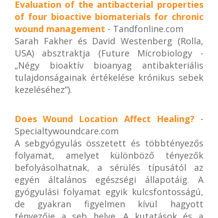
Evaluation of the antibacterial properties
of four bioactive biomaterials for chronic
wound management
- Tandfonline.com
Sarah Fakher és David Westenberg (Rolla,
USA) absztraktja (Future Microbiology -
„Négy bioaktív bioanyag antibakteriális
tulajdonságainak értékelése krónikus sebek
kezeléséhez”).
Does Wound Location Affect Healing?
-
Specialtywoundcare.com
A sebgyógyulás összetett és többtényezős
folyamat, amelyet különböző tényezők
befolyásolhatnak, a sérülés típusától az
egyén általános egészségi állapotáig. A
gyógyulási folyamat egyik kulcsfontosságú,
de gyakran figyelmen kívül hagyott
tényezője a seb helye. A kutatások és a