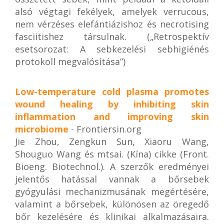
alsó végtagi fekélyek, amelyek verrucous,
nem vérzéses elefántiázishoz és necrotising
fasciitishez társulnak. („Retrospektív
esetsorozat: A sebkezelési sebhigiénés
protokoll megvalósítása”)
Low-temperature cold plasma promotes
wound healing by inhibiting skin
inflammation and improving skin
microbiome
- Frontiersin.org
Jie Zhou, Zengkun Sun, Xiaoru Wang,
Shouguo Wang és mtsai. (Kína) cikke (Front.
Bioeng. Biotechnol.). A szerzők eredményei
jelentős hatással vannak a bőrsebek
gyógyulási mechanizmusának megértésére,
valamint a bőrsebek, különösen az öregedő
bőr kezelésére és klinikai alkalmazásaira.