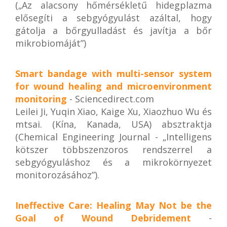
(„Az alacsony hőmérsékletű hidegplazma
elősegíti a sebgyógyulást azáltal, hogy
gátolja a bőrgyulladást és javítja a bőr
mikrobiomáját”)
Smart bandage with multi-sensor system
for wound healing and microenvironment
monitoring
- Sciencedirect.com
Leilei Ji, Yuqin Xiao, Kaige Xu, Xiaozhuo Wu és
mtsai. (Kína, Kanada, USA) absztraktja
(Chemical Engineering Journal - „Intelligens
kötszer többszenzoros rendszerrel a
sebgyógyuláshoz és a mikrokörnyezet
monitorozásához”).
Ineffective Care: Healing May Not be the
Goal of Wound Debridement
-