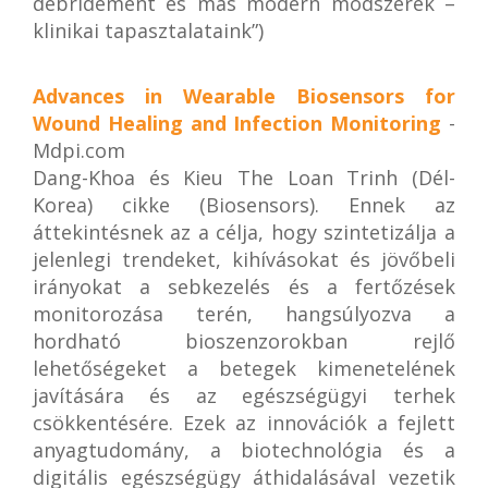
debridement és más modern módszerek –
klinikai tapasztalataink”)
Advances in Wearable Biosensors for
Wound Healing and Infection Monitoring
-
Mdpi.com
Dang-Khoa és Kieu The Loan Trinh (Dél-
Korea) cikke (Biosensors). Ennek az
áttekintésnek az a célja, hogy szintetizálja a
jelenlegi trendeket, kihívásokat és jövőbeli
irányokat a sebkezelés és a fertőzések
monitorozása terén, hangsúlyozva a
hordható bioszenzorokban rejlő
lehetőségeket a betegek kimenetelének
javítására és az egészségügyi terhek
csökkentésére. Ezek az innovációk a fejlett
anyagtudomány, a biotechnológia és a
digitális egészségügy áthidalásával vezetik