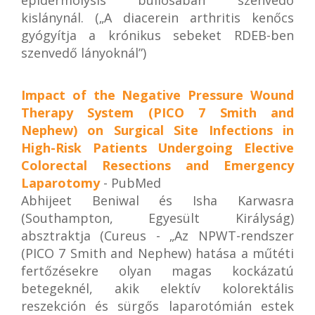
epidermolysis bullosában szenvedő
kislánynál. („A diacerein arthritis kenőcs
gyógyítja a krónikus sebeket RDEB-ben
szenvedő lányoknál”)
Impact of the Negative Pressure Wound
Therapy System (PICO 7 Smith and
Nephew) on Surgical Site Infections in
High-Risk Patients Undergoing Elective
Colorectal Resections and Emergency
Laparotomy
- PubMed
Abhijeet Beniwal és Isha Karwasra
(Southampton, Egyesült Királyság)
absztraktja (Cureus - „Az NPWT-rendszer
(PICO 7 Smith and Nephew) hatása a műtéti
fertőzésekre olyan magas kockázatú
betegeknél, akik elektív kolorektális
reszekción és sürgős laparotómián estek