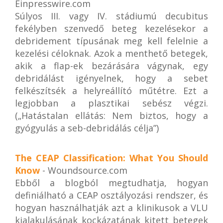
Einpresswire.com
Súlyos III. vagy IV. stádiumú decubitus
fekélyben szenvedő beteg kezelésekor a
debridement típusának meg kell felelnie a
kezelési céloknak. Azok a menthető betegek,
akik a flap-ek bezárására vágynak, egy
debridálást igényelnek, hogy a sebet
felkészítsék a helyreállító műtétre. Ezt a
legjobban a plasztikai sebész végzi.
(„Hatástalan ellátás: Nem biztos, hogy a
gyógyulás a seb-debridálás célja”)
The CEAP Classification: What You Should
Know
- Woundsource.com
Ebből a blogból megtudhatja, hogyan
definiálható a CEAP osztályozási rendszer, és
hogyan használhatják azt a klinikusok a VLU
kialakulásának kockázatának kitett betegek