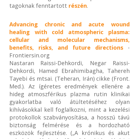
tagoknak fenntartott
részén
.
Advancing chronic and acute wound
healing with cold atmospheric plasma:
cellular and molecular mechanisms,
benefits, risks, and future directions
-
Frontiersin.org
Nastaran Raissi-Dehkordi, Negar Raissi-
Dehkordi, Hamed Ebrahimibagha, Tahereh
Tayebi és mtsai. (Teheran, Irán) cikke (Front.
Med.). Az ígéretes eredmények ellenére a
hideg atmoszférikus plazma rutin klinikai
gyakorlatba való átültetéséhez olyan
kihívásokkal kell foglalkozni, mint a kezelési
protokollok szabványosítása, a hosszú távú
biztonság felmérése és a hordozható
eszközök fejlesztése. („A krónikus és akut