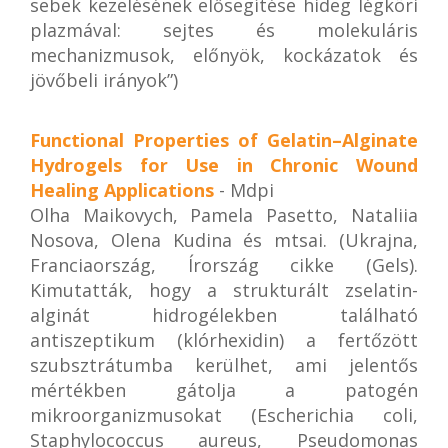
sebek kezelésének elősegítése hideg légköri
plazmával: sejtes és molekuláris
mechanizmusok, előnyök, kockázatok és
jövőbeli irányok”)
Functional Properties of Gelatin–Alginate
Hydrogels for Use in Chronic Wound
Healing Applications
- Mdpi
Olha Maikovych, Pamela Pasetto, Nataliia
Nosova, Olena Kudina és mtsai. (Ukrajna,
Franciaország, Írország cikke (Gels).
Kimutatták, hogy a strukturált zselatin-
alginát hidrogélekben található
antiszeptikum (klórhexidin) a fertőzött
szubsztrátumba kerülhet, ami jelentős
mértékben gátolja a patogén
mikroorganizmusokat (Escherichia coli,
Staphylococcus aureus, Pseudomonas