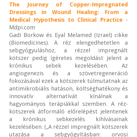
The Journey of Copper-Impregnated
Dressings in Wound Healing: From a
Medical Hypothesis to Clinical Practice
-
Mdpi.com
Gadi Borkow és Eyal Melamed (Izrael) cikke
(Biomedicines). A réz elengedhetetlen a
sebgyógyuláshoz, a rézzel impregnált
kötszer pedig ígéretes megoldást jelent a
krónikus sebek kezelésében. Az
angiogenezis és a szövetregeneráció
fokozásával ezek a kötszerek túlmutatnak az
antimikrobiális hatáson, költséghatékony és
innovatív alternatívát kínálnak a
hagyományos terápiákkal szemben. A réz-
kötszerek átformáló előrelépést jelentenek
a krónikus sebkezelés kihívásainak
kezelésében. („A rézzel impregnált kötszerek
utazása a sebgyógyításban: orvosi