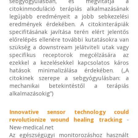
sebgyógyulásban, és megvitatja a
citokinmoduláció terápiás alkalmazásának
legújabb eredményeit a jobb sebkezelési
eredmények érdekében. A citokinterápiák
specifitásának javítása terén elért jelentős
előrelépés ellenére további kutatásokra van
szükség a downstream jelátviteli utak vagy
specifikus receptorok megcélzására az
ezekkel a kezelésekkel kapcsolatos káros
hatások minimalizálása érdekében. („A
citokinek szerepe a sebgyógyulásban: a
mechanikai betekintéstől a terápiás
alkalmazásokig”)
Innovative sensor technology could
revolutionize wound healing tracking
-
New-medical.net
Az egészségügyi monitorozáshoz használt