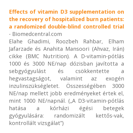
Effects of vitamin D3 supplementation on
the recovery of hospitalized burn patients:
a randomized double-blind controlled trial
- Biomedcentral.com
Elahe Ghadimi, Roozbeh Rahbar, Elham
Jafarzade és Anahita Mansoori (Ahvaz, Irán)
cikke (BMC Nutrition). A D-vitamin-pótlás
1000 és 3000 NE/nap dózisban javította a
sebgyógyulást és csökkentette a
hegvastagságot, valamint az exogén
inzulinszükségletet. Összességében 3000
NE/nap mellett jobb eredményeket értek el,
mint 1000 NE/napnál. („A D3-vitamin-pótlás
hatása a kórházi égési betegek
gyógyulására: randomizált kettős-vak,
kontrollált vizsgálat”)