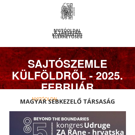
NYITÓOLDAL
A TÁRSASÁG
KONGRESSZUS
ELÉRHETŐSÉG
SAJTÓSZEMLE
KÜLFÖLDRŐL - 2025.
FEBRUÁR
NYITÓOLDAL
> ARCHIVUM > HÍREK
MAGYAR SEBKEZELŐ TÁRSASÁG