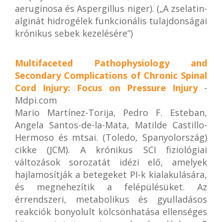
aeruginosa és Aspergillus niger). („A zselatin-
alginát hidrogélek funkcionális tulajdonságai
krónikus sebek kezelésére”)
Multifaceted Pathophysiology and
Secondary Complications of Chronic Spinal
Cord Injury: Focus on Pressure Injury
-
Mdpi.com
Mario Martínez-Torija, Pedro F. Esteban,
Angela Santos-de-la-Mata, Matilde Castillo-
Hermoso és mtsai. (Toledo, Spanyolország)
cikke (JCM). A krónikus SCI fiziológiai
változások sorozatát idézi elő, amelyek
hajlamosítják a betegeket PI-k kialakulására,
és megnehezítik a felépülésüket. Az
érrendszeri, metabolikus és gyulladásos
reakciók bonyolult kölcsönhatása ellenséges