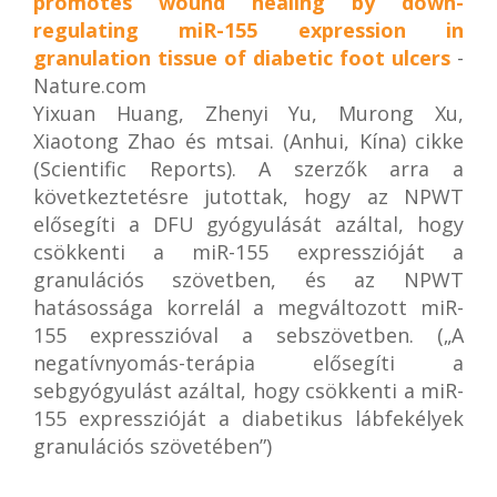
promotes wound healing by down-
regulating miR-155 expression in
granulation tissue of diabetic foot ulcers
-
Nature.com
Yixuan Huang, Zhenyi Yu, Murong Xu,
Xiaotong Zhao és mtsai. (Anhui, Kína) cikke
(Scientific Reports). A szerzők arra a
következtetésre jutottak, hogy az NPWT
elősegíti a DFU gyógyulását azáltal, hogy
csökkenti a miR-155 expresszióját a
granulációs szövetben, és az NPWT
hatásossága korrelál a megváltozott miR-
155 expresszióval a sebszövetben. („A
negatívnyomás-terápia elősegíti a
sebgyógyulást azáltal, hogy csökkenti a miR-
155 expresszióját a diabetikus lábfekélyek
granulációs szövetében”)