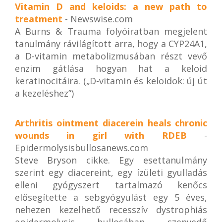
Vitamin D and keloids: a new path to
treatment
- Newswise.com
A Burns & Trauma folyóiratban megjelent
tanulmány rávilágított arra, hogy a CYP24A1,
a D-vitamin metabolizmusában részt vevő
enzim gátlása hogyan hat a keloid
keratinocitáira. („D-vitamin és keloidok: új út
a kezeléshez”)
Arthritis ointment diacerein heals chronic
wounds in girl with RDEB
-
Epidermolysisbullosanews.com
Steve Bryson cikke. Egy esettanulmány
szerint egy diacereint, egy ízületi gyulladás
elleni gyógyszert tartalmazó kenőcs
elősegítette a sebgyógyulást egy 5 éves,
nehezen kezelhető recesszív dystrophiás