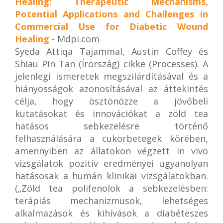
Healing: Therapeutic Mechanisms,
Potential Applications and Challenges in
Commercial Use for Diabetic Wound
Healing
- Mdpi.com
Syeda Attiqa Tajammal, Austin Coffey és
Shiau Pin Tan (Írország) cikke (Processes). A
jelenlegi ismeretek megszilárdításával és a
hiányosságok azonosításával az áttekintés
célja, hogy ösztönözze a jövőbeli
kutatásokat és innovációkat a zöld tea
hatásos sebkezelésre történő
felhasználására a cukorbetegek körében,
amennyiben az állatokon végzett in vivo
vizsgálatok pozitív eredményei ugyanolyan
hatásosak a humán klinikai vizsgálatokban.
(„Zöld tea polifenolok a sebkezelésben:
terápiás mechanizmusok, lehetséges
alkalmazások és kihívások a diabéteszes