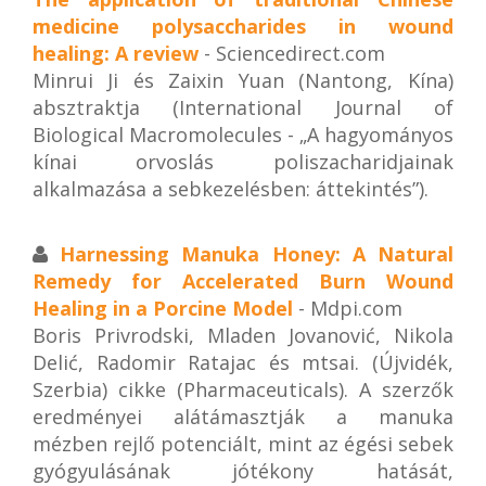
medicine polysaccharides in wound
healing: A review
- Sciencedirect.com
Minrui Ji és Zaixin Yuan (Nantong, Kína)
absztraktja (International Journal of
Biological Macromolecules - „A hagyományos
kínai orvoslás poliszacharidjainak
alkalmazása a sebkezelésben: áttekintés”).
Harnessing Manuka Honey: A Natural
Remedy for Accelerated Burn Wound
Healing in a Porcine Model
- Mdpi.com
Boris Privrodski, Mladen Jovanović, Nikola
Delić, Radomir Ratajac és mtsai. (Újvidék,
Szerbia) cikke (Pharmaceuticals). A szerzők
eredményei alátámasztják a manuka
mézben rejlő potenciált, mint az égési sebek
gyógyulásának jótékony hatását,