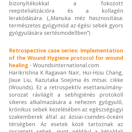
bizonyítékokkal a fokozott
reepitelializációra és a kollagén
lerakódására. („Manuka méz hasznosítása:
természetes gyógymód az égési sebek gyors
gyógyulására sertésmodellben”)
Retrospective case series: Implementation
of the Wound Hygiene protocol for wound
healing
- Woundsinternational.com
Harikrishna K Ragavan Nair, Hui-Hsiu Chang,
Jixue Liu, Kazutaka Soejima és mtsai. cikke
(Wounds). Ez a retrospektív esettanulmány-
sorozat rávilágít a sebhigiénés protokoll
sikeres alkalmazására a nehezen gyógyuló,
krónikus sebek kezelésében az egészségügyi
szakemberek által az ázsiai-csendes-óceáni
térségben. Az esetek közé tartoznak az
összetett sebek, mint például a kétoldali