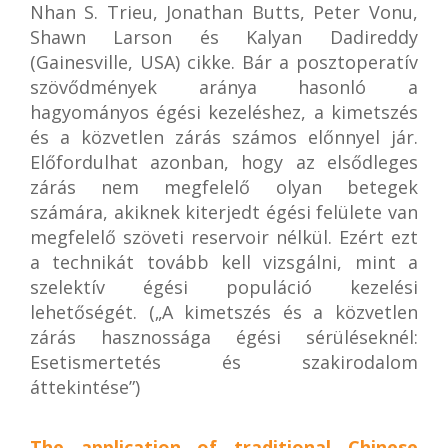
Nhan S. Trieu, Jonathan Butts, Peter Vonu,
Shawn Larson és Kalyan Dadireddy
(Gainesville, USA) cikke. Bár a posztoperatív
szövődmények aránya hasonló a
hagyományos égési kezeléshez, a kimetszés
és a közvetlen zárás számos előnnyel jár.
Előfordulhat azonban, hogy az elsődleges
zárás nem megfelelő olyan betegek
számára, akiknek kiterjedt égési felülete van
megfelelő szöveti reservoir nélkül. Ezért ezt
a technikát tovább kell vizsgálni, mint a
szelektív égési populáció kezelési
lehetőségét. („A kimetszés és a közvetlen
zárás hasznossága égési sérüléseknél:
Esetismertetés és szakirodalom
áttekintése”)
The application of traditional Chinese