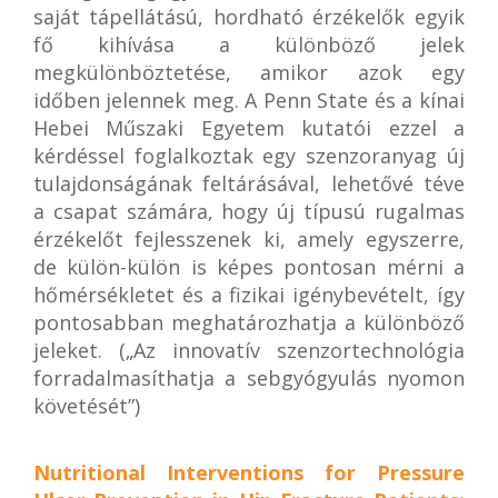
saját tápellátású, hordható érzékelők egyik
fő kihívása a különböző jelek
megkülönböztetése, amikor azok egy
időben jelennek meg. A Penn State és a kínai
Hebei Műszaki Egyetem kutatói ezzel a
kérdéssel foglalkoztak egy szenzoranyag új
tulajdonságának feltárásával, lehetővé téve
a csapat számára, hogy új típusú rugalmas
érzékelőt fejlesszenek ki, amely egyszerre,
de külön-külön is képes pontosan mérni a
hőmérsékletet és a fizikai igénybevételt, így
pontosabban meghatározhatja a különböző
jeleket. („Az innovatív szenzortechnológia
forradalmasíthatja a sebgyógyulás nyomon
követését”)
Nutritional Interventions for Pressure