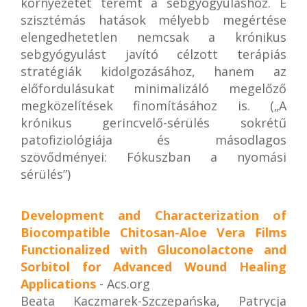
környezetet teremt a sebgyógyuláshoz. E
szisztémás hatások mélyebb megértése
elengedhetetlen nemcsak a krónikus
sebgyógyulást javító célzott terápiás
stratégiák kidolgozásához, hanem az
előfordulásukat minimalizáló megelőző
megközelítések finomításához is. („A
krónikus gerincvelő-sérülés sokrétű
patofiziológiája és másodlagos
szövődményei: Fókuszban a nyomási
sérülés”)
Development and Characterization of
Biocompatible Chitosan-Aloe Vera Films
Functionalized with Gluconolactone and
Sorbitol for Advanced Wound Healing
Applications
- Acs.org
Beata Kaczmarek-Szczepańska, Patrycja