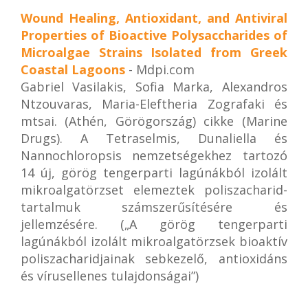
Wound Healing, Antioxidant, and Antiviral
Properties of Bioactive Polysaccharides of
Microalgae Strains Isolated from Greek
Coastal Lagoons
- Mdpi.com
Gabriel Vasilakis, Sofia Marka, Alexandros
Ntzouvaras, Maria-Eleftheria Zografaki és
mtsai. (Athén, Görögország) cikke (Marine
Drugs). A Tetraselmis, Dunaliella és
Nannochloropsis nemzetségekhez tartozó
14 új, görög tengerparti lagúnákból izolált
mikroalgatörzset elemeztek poliszacharid-
tartalmuk számszerűsítésére és
jellemzésére. („A görög tengerparti
lagúnákból izolált mikroalgatörzsek bioaktív
poliszacharidjainak sebkezelő, antioxidáns
és vírusellenes tulajdonságai”)