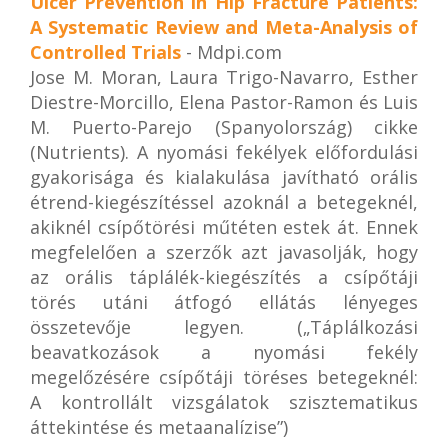
Ulcer Prevention in Hip Fracture Patients:
A Systematic Review and Meta-Analysis of
Controlled Trials
- Mdpi.com
Jose M. Moran, Laura Trigo-Navarro, Esther
Diestre-Morcillo, Elena Pastor-Ramon és Luis
M. Puerto-Parejo (Spanyolország) cikke
(Nutrients). A nyomási fekélyek előfordulási
gyakorisága és kialakulása javítható orális
étrend-kiegészítéssel azoknál a betegeknél,
akiknél csípőtörési műtéten estek át. Ennek
megfelelően a szerzők azt javasolják, hogy
az orális táplálék-kiegészítés a csípőtáji
törés utáni átfogó ellátás lényeges
összetevője legyen. („Táplálkozási
beavatkozások a nyomási fekély
megelőzésére csípőtáji töréses betegeknél:
A kontrollált vizsgálatok szisztematikus
áttekintése és metaanalízise”)