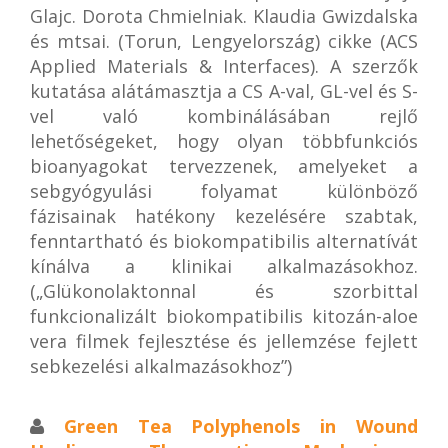
Glajc. Dorota Chmielniak. Klaudia Gwizdalska
és mtsai. (Torun, Lengyelország) cikke (ACS
Applied Materials & Interfaces). A szerzők
kutatása alátámasztja a CS A-val, GL-vel és S-
vel való kombinálásában rejlő
lehetőségeket, hogy olyan többfunkciós
bioanyagokat tervezzenek, amelyeket a
sebgyógyulási folyamat különböző
fázisainak hatékony kezelésére szabtak,
fenntartható és biokompatibilis alternatívát
kínálva a klinikai alkalmazásokhoz.
(„Glükonolaktonnal és szorbittal
funkcionalizált biokompatibilis kitozán-aloe
vera filmek fejlesztése és jellemzése fejlett
sebkezelési alkalmazásokhoz”)
Green Tea Polyphenols in Wound