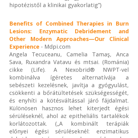
hipotézistől a klinikai gyakorlatig”)
Benefits of Combined Therapies in Burn
Lesions: Enzymatic Debridement and
Other Modern Approaches—Our Clinical
Experience
- Mdpi.com
Angela Tecuceanu, Camelia Tamaş, Anca
Sava, Ruxandra Vatavu és mtsai. (Románia)
cikke (Life). A Nexobrid® NWPT-vel
kombinálva ígéretes alternatívája a
sebészeti kezelésnek, javítja a gyógyulást,
csökkenti a bőrátültetések szükségességét,
és enyhíti a kötésváltással járó fájdalmat.
Különösen hasznos lehet kiterjedt égési
sérüléseknél, ahol az epitheliális tartalékok
korlátozottak. („A kombinált terápiák
előnyei égési sérüléseknél: enzimatikus