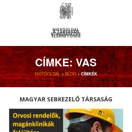
NYITÓOLDAL
A TÁRSASÁG
KONGRESSZUS
ELÉRHETŐSÉG
CÍMKE: VAS
NYITÓOLDAL
>
BLOG
>
CÍMKÉK
MAGYAR SEBKEZELŐ TÁRSASÁG