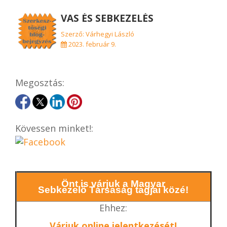
VAS ÉS SEBKEZELÉS
Szerző: Várhegyi László
2023. február 9.
Megosztás:
Kövessen minket!:
Önt is várjuk a Magyar
Sebkezelő Társaság tagjai közé!
Ehhez:
Várjuk online jelentkezését!