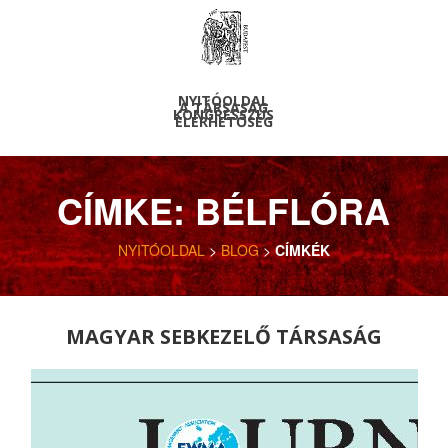
NYITÓOLDAL
A TÁRSASÁG
KONGRESSZUS
ELÉRHETŐSÉG
CÍMKE: BÉLFLÓRA
NYITÓOLDAL
>
BLOG
>
CÍMKÉK
MAGYAR SEBKEZELŐ TÁRSASÁG