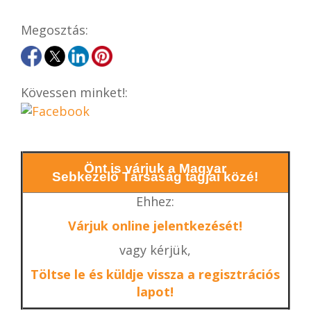
Megosztás:
Kövessen minket!:
Önt is várjuk a Magyar
Sebkezelő Társaság tagjai közé!
Ehhez:
Várjuk online jelentkezését!
vagy kérjük,
Töltse le és küldje vissza a regisztrációs
lapot!