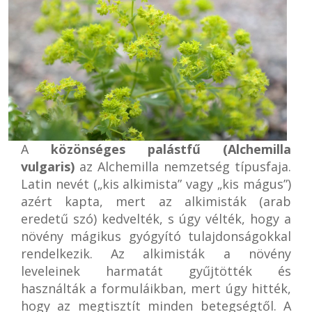
A
közönséges palástfű (Alchemilla
vulgaris)
az Alchemilla nemzetség típusfaja.
Latin nevét („kis alkimista” vagy „kis mágus”)
azért kapta, mert az alkimisták (arab
eredetű szó) kedvelték, s úgy vélték, hogy a
növény mágikus gyógyító tulajdonságokkal
rendelkezik. Az alkimisták a növény
leveleinek harmatát gyűjtötték és
használták a formuláikban, mert úgy hitték,
hogy az megtisztít minden betegségtől. A