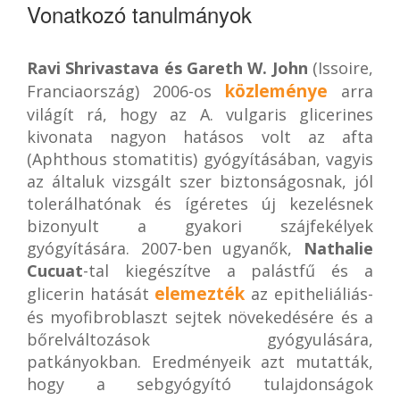
Vonatkozó tanulmányok
Ravi Shrivastava és Gareth W. John
(Issoire,
közleménye
Franciaország) 2006-os
arra
világít rá, hogy az A. vulgaris glicerines
kivonata nagyon hatásos volt az afta
(Aphthous stomatitis) gyógyításában, vagyis
az általuk vizsgált szer biztonságosnak, jól
tolerálhatónak és ígéretes új kezelésnek
bizonyult a gyakori szájfekélyek
gyógyítására. 2007-ben ugyanők,
Nathalie
Cucuat
-tal kiegészítve a palástfű és a
elemezték
glicerin hatását
az epitheliáliás-
és myofibroblaszt sejtek növekedésére és a
bőrelváltozások gyógyulására,
patkányokban. Eredményeik azt mutatták,
hogy a sebgyógyító tulajdonságok