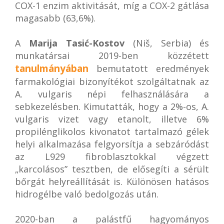
COX-1 enzim aktivitását, míg a COX-2 gátlása
magasabb (63,6%).
A
Marija Tasić-Kostov
(Niš, Serbia) és
munkatársai 2019-ben közzétett
tanulmányában
bemutatott eredmények
farmakológiai bizonyítékot szolgáltatnak az
A. vulgaris népi felhasználására a
sebkezelésben. Kimutatták, hogy a 2%-os, A.
vulgaris vizet vagy etanolt, illetve 6%
propilénglikolos kivonatot tartalmazó gélek
helyi alkalmazása felgyorsítja a sebzáródást
az L929 fibroblasztokkal végzett
„karcolásos” tesztben, de elősegíti a sérült
bőrgát helyreállítását is. Különösen hatásos
hidrogélbe való bedolgozás után.
2020-ban a palástfű hagyományos