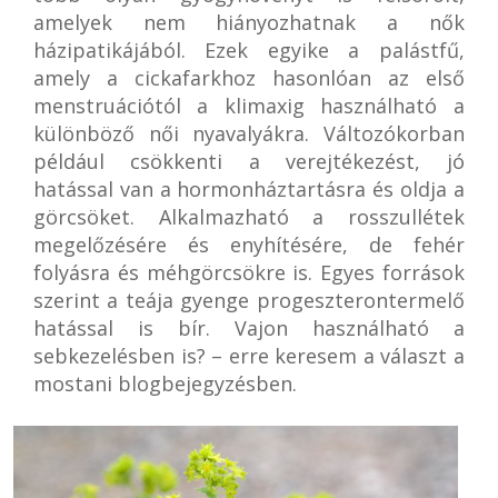
amelyek nem hiányozhatnak a nők
házipatikájából. Ezek egyike a palástfű,
amely a cickafarkhoz hasonlóan az első
menstruációtól a klimaxig használható a
különböző női nyavalyákra. Változókorban
például csökkenti a verejtékezést, jó
hatással van a hormonháztartásra és oldja a
görcsöket. Alkalmazható a rosszullétek
megelőzésére és enyhítésére, de fehér
folyásra és méhgörcsökre is. Egyes források
szerint a teája gyenge progeszterontermelő
hatással is bír. Vajon használható a
sebkezelésben is? – erre keresem a választ a
mostani blogbejegyzésben.