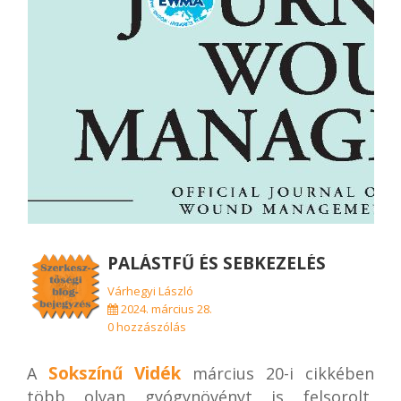
PALÁSTFŰ ÉS SEBKEZELÉS
Várhegyi László
2024. március 28.
0 hozzászólás
Sokszínű Vidék
A
március 20-i cikkében
több olyan gyógynövényt is felsorolt,