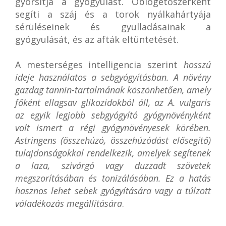
gyorsítja a gyógyulást. Öblögetőszerként
segíti a száj és a torok nyálkahártyája
sérüléseinek és gyulladásainak a
gyógyulását, és az afták eltüntetését.
A mesterséges intelligencia szerint
hosszú
ideje használatos a sebgyógyításban. A növény
gazdag tannin-tartalmának köszönhetően, amely
főként ellagsav glikozidokból áll, az A. vulgaris
az egyik legjobb sebgyógyító gyógynövényként
volt ismert a régi gyógynövényesek körében.
Astringens (összehúzó, összehúzódást elősegítő)
tulajdonságokkal rendelkezik, amelyek segítenek
a laza, szivárgó vagy duzzadt szövetek
megszorításában és tonizálásában. Ez a hatás
hasznos lehet sebek gyógyítására vagy a túlzott
váladékozás megállítására
.