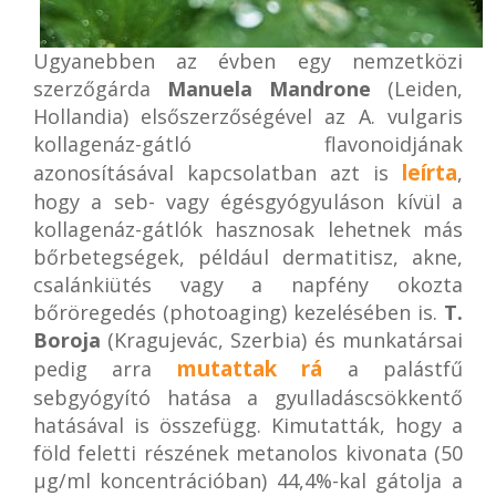
Ugyanebben az évben egy nemzetközi
szerzőgárda
Manuela Mandrone
(Leiden,
Hollandia) elsőszerzőségével az A. vulgaris
kollagenáz-gátló flavonoidjának
leírta
azonosításával kapcsolatban azt is
,
hogy a seb- vagy égésgyógyuláson kívül a
kollagenáz-gátlók hasznosak lehetnek más
bőrbetegségek, például dermatitisz, akne,
csalánkiütés vagy a napfény okozta
bőröregedés (photoaging) kezelésében is.
T.
Boroja
(Kragujevác, Szerbia) és munkatársai
mutattak rá
pedig arra
a palástfű
sebgyógyító hatása a gyulladáscsökkentő
hatásával is összefügg. Kimutatták, hogy a
föld feletti részének metanolos kivonata (50
µg/ml koncentrációban) 44,4%-kal gátolja a