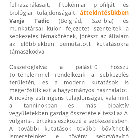
felhasználásait, fitokémiai profilját és
áttekintésükben
biológiai tulajdonságait
Vanja Tadic
(Belgrád, Szerbia) és
munkatársai külön fejezetet szenteltek a
sebkezelés témakörének, jórészt az általam
az előbbiekben bemutatott kutatásokra
támaszkodva.
Összefoglalva: a palástfű hosszú
történelemmel rendelkezik a sebkezelés
területén, és a modern kutatások is
megerősítik ezt a hagyományos használatot.
A növény astringens tulajdonságai, valamint
a tanninokban és más bioaktív
vegyületekben gazdag összetétele teszi az A.
vulgaris-t értékes eszközzé a sebkezelésben.
A további kutatások tovább bővíthetik
ismereteinket e növény sebgyógyító