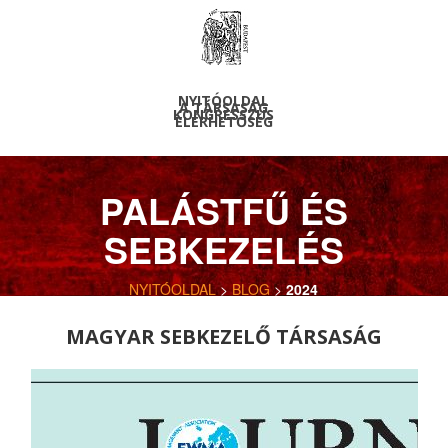
NYITÓOLDAL
A TÁRSASÁG
KONGRESSZUS
ELÉRHETŐSÉG
PALÁSTFŰ ÉS
SEBKEZELÉS
NYITÓOLDAL
>
BLOG
>
2024
MAGYAR SEBKEZELŐ TÁRSASÁG