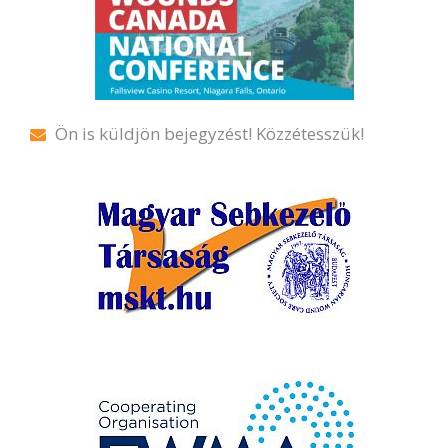
Ön is küldjön bejegyzést! Közzétesszük!