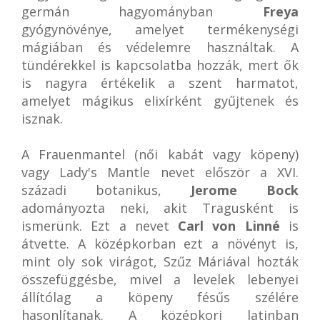
germán hagyományban
Freya
gyógynövénye, amelyet termékenységi
mágiában és védelemre használtak. A
tündérekkel is kapcsolatba hozzák, mert ők
is nagyra értékelik a szent harmatot,
amelyet mágikus elixírként gyűjtenek és
isznak.
A Frauenmantel (női kabát vagy köpeny)
vagy Lady's Mantle nevet először a XVI.
századi botanikus,
Jerome Bock
adományozta neki, akit Tragusként is
ismerünk. Ezt a nevet
Carl von Linné
is
átvette. A középkorban ezt a növényt is,
mint oly sok virágot, Szűz Máriával hozták
összefüggésbe, mivel a levelek lebenyei
állítólag a köpeny fésűs szélére
hasonlítanak. A középkori latinban