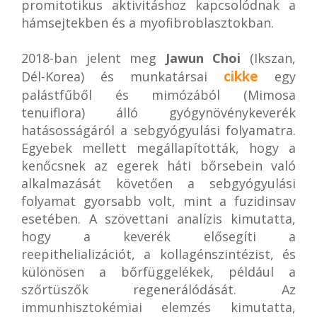
promitotikus aktivitáshoz kapcsolódnak a
hámsejtekben és a myofibroblasztokban.
2018-ban jelent meg
Jawun Choi
(Ikszan,
cikke
Dél-Korea) és munkatársai
egy
palástfűből és mimózából (Mimosa
tenuiflora) álló gyógynövénykeverék
hatásosságáról a sebgyógyulási folyamatra.
Egyebek mellett megállapították, hogy a
kenőcsnek az egerek háti bőrsebein való
alkalmazását követően a sebgyógyulási
folyamat gyorsabb volt, mint a fuzidinsav
esetében. A szövettani analízis kimutatta,
hogy a keverék elősegíti a
reepithelializációt, a kollagénszintézist, és
különösen a bőrfüggelékek, például a
szőrtüszők regenerálódását. Az
immunhisztokémiai elemzés kimutatta,