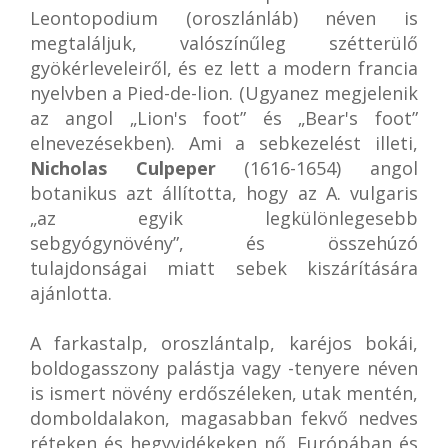
Leontopodium (oroszlánláb) néven is
megtaláljuk, valószínűleg szétterülő
gyökérleveleiről, és ez lett a modern francia
nyelvben a Pied-de-lion. (Ugyanez megjelenik
az angol „Lion's foot” és „Bear's foot”
elnevezésekben). Ami a sebkezelést illeti,
Nicholas Culpeper
(1616-1654) angol
botanikus azt állította, hogy az A. vulgaris
„az egyik legkülönlegesebb
sebgyógynövény”, és összehúzó
tulajdonságai miatt sebek kiszárítására
ajánlotta.
A farkastalp, oroszlántalp, karéjos bokái,
boldogasszony palástja vagy -tenyere néven
is ismert növény erdőszéleken, utak mentén,
domboldalakon, magasabban fekvő nedves
réteken és hegyvidékeken nő. Európában és