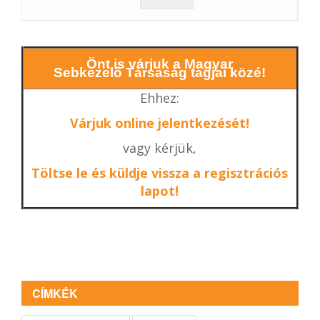
Önt is várjuk a Magyar
Sebkezelő Társaság tagjai közé!
Ehhez:
Várjuk online jelentkezését!
vagy kérjük,
Töltse le és küldje vissza a regisztrációs
lapot!
CÍMKÉK