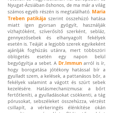
Nyugat-Ázsiában őshonos, de ma már a világ
Maria
számos egyéb részén is megtalálható.
Treben patikája
szerint összehúzó hatása
miatt igen gyorsan gyógyít, használják
vízhajtóként, szíverősítő szerként, sebláz,
gennyezősebek és elhanyagolt fekélyek
esetén is. Teáját a legjobb szerek egyikeként
ajánlják foghúzás utánra, mert többszöri
öblögetés esetén egy napon belül
Dr.Immun
begyógyítja a sebet. A
arról is ír,
hogy borogatása jótékony hatással bír a
gyulladt szem, a kelések, a pattanásos bőr, a
fekélyek valamint a vágott és szúrt sebek
kezelésére. Hatásmechanizmusa: a bőrt
fertőtleníti, a gyulladásokat csökkenti, a tág
pórusokat, sebszéleket összehúzza, vérzést
csillapít, a vérkeringés élénkítése okán