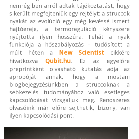
nemrégiben arról adtak tájékoztatást, hogy
sikerült megfejteniük egy rejtélyt: a struccok
nyakát az evolúció egy még kevéssé ismert
hajtóereje, a termoreguláció kényszere
nyújtotta ilyen hosszúra. Tehát a nyak
funkciója a hőszabályozás – tudósított a
New Scientist
múlt héten a
cikkére
Qubit.hu
hivatkozva
. Ez az egyelőre
preprintként olvasható kutatás adja az
apropóját annak, hogy a mostani
blogbejegyzésünkben a struccoknak a
sebkezelés tudományához való esetleges
kapcsolódását vizsgáljuk meg. Rendszeres
olvasóink már előre sejthetik, bizony, van
ilyen kapcsolódási pont.