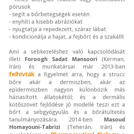
pórusok
- segít a bőrbetegségek esetén
- enyhíti a kisebb abráziókat
- nyugtatja a repedezett, száraz lábat
- kondicionálja a hajat, a fejbőrt és a szakállt
Ami a sebkezeléshez való kapcsolódását
illeti
Foroogh Sadat Mansoori
(Kerman,
Irán) és munkatársai már 2013-ban
felhívták
a figyelmet arra, hogy a strucc
bőre akár a dermiszben, akár az
epidermiszben nagyon különbözik más
háziasított állatokétól; és a dermális
kötőszövet fejlődése jó modellé teszi ezt a
bőrt a sebgyógyulás és a bőrátültetés
tanulmányozására. 2014-ben
Masoud
Homayouni-Tabrizi
(Teherán, Irán) és