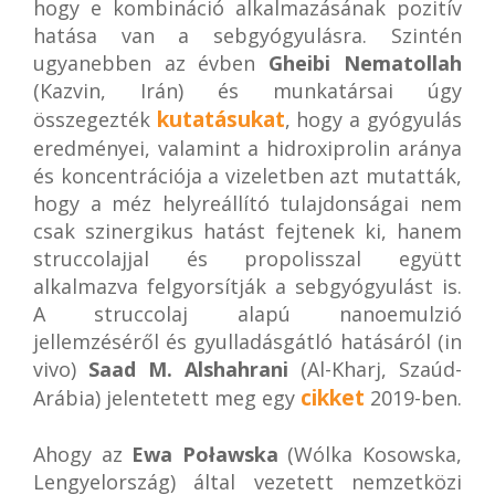
hogy e kombináció alkalmazásának pozitív
hatása van a sebgyógyulásra. Szintén
ugyanebben az évben
Gheibi Nematollah
(Kazvin, Irán) és munkatársai úgy
kutatásukat
összegezték
, hogy a gyógyulás
eredményei, valamint a hidroxiprolin aránya
és koncentrációja a vizeletben azt mutatták,
hogy a méz helyreállító tulajdonságai nem
csak szinergikus hatást fejtenek ki, hanem
struccolajjal és propolisszal együtt
alkalmazva felgyorsítják a sebgyógyulást is.
A struccolaj alapú nanoemulzió
jellemzéséről és gyulladásgátló hatásáról (in
vivo)
Saad M. Alshahrani
(Al-Kharj, Szaúd-
cikket
Arábia) jelentetett meg egy
2019-ben.
Ahogy az
Ewa Poławska
(Wólka Kosowska,
Lengyelország) által vezetett nemzetközi