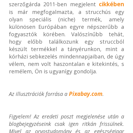
cikkében
szerzőgárda 2011-ben megjelent
is már megfogalmazta, a strucchús egy
olyan speciális (niche) termék, amely
különösen Európában egyre népszerűbb a
fogyasztók körében. Valószínűbb tehát,
hogy előbb találkozunk egy struccból
készült termékkel a tányérunkon, mint a
kórházi sebkezelés mindennapjaiban, de úgy
vélem, nem volt haszontalan e kitekintés, s
remélem, Ön is ugyanígy gondolja.
Pixabay.com
Az illusztrációk forrása a
.
Figyelem! Az eredeti poszt megjelenése után a
blogbejegyzéseink csak igen ritkán frissülnek.
Mivel az orvostudomány és az egészségipar