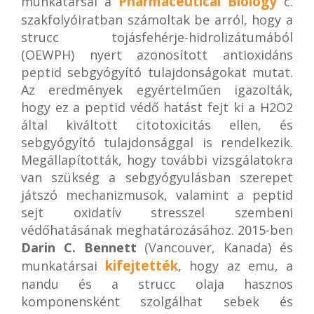
Pharmaceutical Biology
munkatársai a
c.
szakfolyóiratban számoltak be arról, hogy a
strucc tojásfehérje-hidrolizátumából
(OEWPH) nyert azonosított antioxidáns
peptid sebgyógyító tulajdonságokat mutat.
Az eredmények egyértelműen igazolták,
hogy ez a peptid védő hatást fejt ki a H2O2
által kiváltott citotoxicitás ellen, és
sebgyógyító tulajdonsággal is rendelkezik.
Megállapították, hogy további vizsgálatokra
van szükség a sebgyógyulásban szerepet
játszó mechanizmusok, valamint a peptid
sejt oxidatív stresszel szembeni
védőhatásának meghatározásához. 2015-ben
Darin C. Bennett
(Vancouver, Kanada) és
kifejtették
munkatársai
, hogy az emu, a
nandu és a strucc olaja hasznos
komponensként szolgálhat sebek és