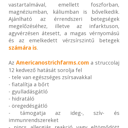
vastartalmával, emellett foszforban,
magnéziumban, káliumban is bővelkedik.
Ajánlható az érrendszeri betegségek
megelőzéséhez, illetve az infarktuson,
agyvérzésen átesett, a magas vérnyomású
és az emelkedett vérzsírszintű betegek
számára is
.
Americanostrichfarms.com
Az
a struccolaj
12 kedvező hatását sorolja fel
- tele van egészséges zsírsavakkal
- fiatalítja a bőrt
- gyulladásgátló
- hidratáló
- öregedésgátló
- támogatja az ideg-, szív- és
immunrendszereket
- nincs allergiás reakció vagy eltömődött