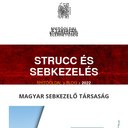
NYITÓOLDAL
A TÁRSASÁG
KONGRESSZUS
ELÉRHETŐSÉG
STRUCC ÉS
SEBKEZELÉS
NYITÓOLDAL
>
BLOG
>
2022
MAGYAR SEBKEZELŐ TÁRSASÁG