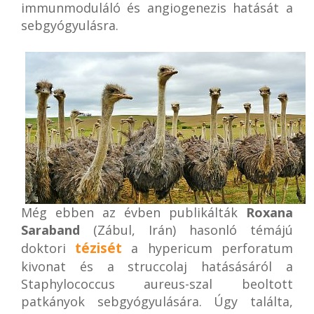
immunmoduláló és angiogenezis hatását a
sebgyógyulásra.
Még ebben az évben publikálták
Roxana
Saraband
(Zábul, Irán) hasonló témájú
tézisét
doktori
a hypericum perforatum
kivonat és a struccolaj hatásásáról a
Staphylococcus aureus-szal beoltott
patkányok sebgyógyulására. Úgy találta,