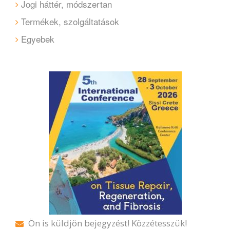
Jogi háttér, módszertan
Termékek, szolgáltatások
Egyebek
Ön is küldjön bejegyzést! Közzétesszük!