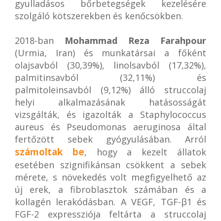
gyulladásos bőrbetegségek kezelésére
szolgáló kötszerekben és kenőcsökben.
2018-ban
Mohammad Reza Farahpour
(Urmia, Iran) és munkatársai a főként
olajsavból (30,39%), linolsavból (17,32%),
palmitinsavból (32,11%) és
palmitoleinsavból (9,12%) álló struccolaj
helyi alkalmazásának hatásosságát
vizsgálták, és igazolták a Staphylococcus
aureus és Pseudomonas aeruginosa által
fertőzött sebek gyógyulásában. Arról
számoltak be
, hogy a kezelt állatok
esetében szignifikánsan csökkent a sebek
mérete, s növekedés volt megfigyelhető az
új erek, a fibroblasztok számában és a
kollagén lerakódásban. A VEGF, TGF-β1 és
FGF-2 expressziója feltárta a struccolaj