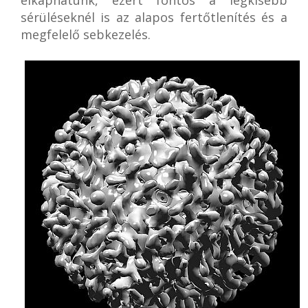
elkaphatunk, ezért fontos a legkisebb
sérüléseknél is az alapos fertőtlenítés és a
megfelelő sebkezelés.