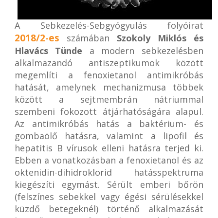
A Sebkezelés-Sebgyógyulás folyóirat
2018/2-es
számában
Szokoly Miklós és
Hlavács Tünde
a modern sebkezelésben
alkalmazandó antiszeptikumok között
megemlíti a fenoxietanol antimikróbás
hatását, amelynek mechanizmusa többek
között a sejtmembrán nátriummal
szembeni fokozott átjárhatóságára alapul.
Az antimikróbás hatás a baktérium- és
gombaölő hatásra, valamint a lipofil és
hepatitis B vírusok elleni hatásra terjed ki.
Ebben a vonatkozásban a fenoxietanol és az
oktenidin-dihidroklorid hatásspektruma
kiegészíti egymást. Sérült emberi bőrön
(felszínes sebekkel vagy égési sérülésekkel
küzdő betegeknél) történő alkalmazását