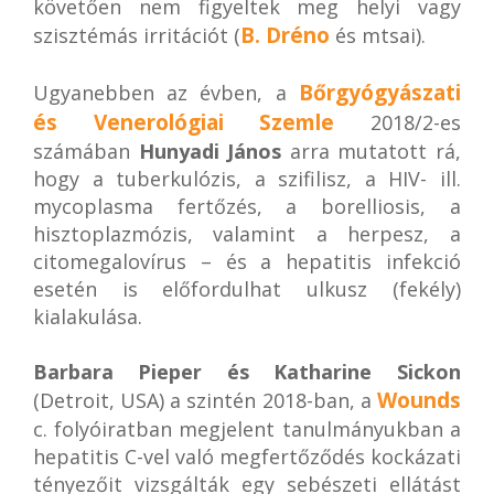
követően nem figyeltek meg helyi vagy
B. Dréno
szisztémás irritációt (
és mtsai).
Bőrgyógyászati
Ugyanebben az évben, a
és Venerológiai Szemle
2018/2-es
számában
Hunyadi János
arra mutatott rá,
hogy a tuberkulózis, a szifilisz, a HIV- ill.
mycoplasma fertőzés, a borelliosis, a
hisztoplazmózis, valamint a herpesz, a
citomegalovírus – és a hepatitis infekció
esetén is előfordulhat ulkusz (fekély)
kialakulása.
Barbara Pieper és Katharine Sickon
Wounds
(Detroit, USA) a szintén 2018-ban, a
c. folyóiratban megjelent tanulmányukban a
hepatitis C-vel való megfertőződés kockázati
tényezőit vizsgálták egy sebészeti ellátást