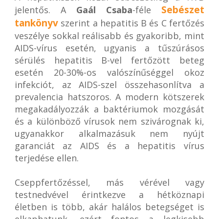
Sebészet
jelentős. A
Gaál Csaba
-féle
tankönyv
szerint a hepatitis B és C fertőzés
veszélye sokkal reálisabb és gyakoribb, mint
AIDS-vírus esetén, ugyanis a tűszúrásos
sérülés hepatitis B-vel fertőzött beteg
esetén 20-30%-os valószínűséggel okoz
infekciót, az AIDS-szel összehasonlítva a
prevalencia hatszoros. A modern kötszerek
megakadályozzák a baktériumok mozgását
és a különböző vírusok nem szivárognak ki,
ugyanakkor alkalmazásuk nem nyújt
garanciát az AIDS és a hepatitis vírus
terjedése ellen.
Cseppfertőzéssel, más vérével vagy
testnedvével érintkezve a hétköznapi
életben is több, akár halálos betegséget is