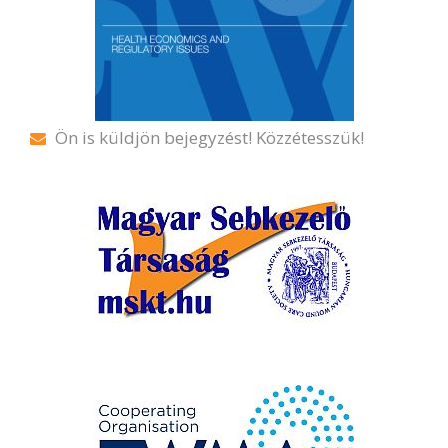
Ön is küldjön bejegyzést! Közzétesszük!