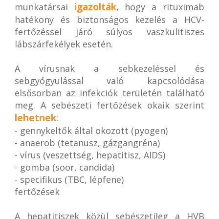
igazolták
munkatársai
, hogy a rituximab
hatékony és biztonságos kezelés a HCV-
fertőzéssel járó súlyos vaszkulitiszes
lábszárfekélyek esetén.
A vírusnak a sebkezeléssel és
sebgyógyulással való kapcsolódása
elsősorban az infekciók területén található
meg. A sebészeti fertőzések okaik szerint
lehetnek
:
- gennykeltők által okozott (pyogen)
- anaerob (tetanusz, gázgangréna)
- vírus (veszettség, hepatitisz, AIDS)
- gomba (soor, candida)
- specifikus (TBC, lépfene)
fertőzések
A hepatitiszek közül sebészetileg a HVB