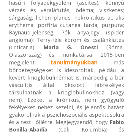
hasűri folyadékgyülem (ascites); könnyű
vérzés és véraláfutás; ödéma; viszketés;
sárgaság; lichen planus; nekrolitikus acralis
erythema; porfiria cutanea tarda; purpura;
Raynaud-jelenség; Pók anyajegy (spider
angioma); Terry-féle köröm és csalánkiütés
(urticaria).
Maria G. Onesti
(Róma,
Olaszország) és munkatársai 2015-ben
tanulmányukban
megjelent
más
bőrbetegségeket is idesoroltak, például a
kevert krioglobulinémiat is, márpedig a bőr
vasculitis által okozott lábfekélyek
társulhatnak a krioglobulinokhoz (vagy
nem). Ezeket a krónikus, nem gyógyuló
fekélyeket nehéz kezelni, és jelentős hatást
gyakorolnak a pszichoszociális aspektusokra
és a testi jóllétre. Megjegyzendő, hogy
Fabio
Bonilla-Abadía
(Cali, Kolumbia) és