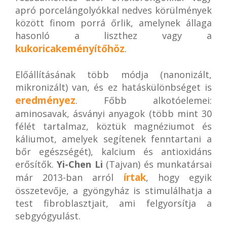
apró porcelángolyókkal nedves körülmények
között finom porrá őrlik, amelynek állaga
hasonló a liszthez vagy a
kukoricakeményítőhöz
.
Előállításának több módja (nanonizált,
mikronizált) van, és ez hatáskülönbséget is
eredményez
. Főbb alkotóelemei:
aminosavak, ásványi anyagok (több mint 30
félét tartalmaz, köztük magnéziumot és
káliumot, amelyek segítenek fenntartani a
bőr egészségét), kalcium és antioxidáns
erősítők.
Yi-Chen Li
(Tajvan) és munkatársai
írtak
már 2013-ban arról
, hogy egyik
összetevője, a gyöngyház is stimulálhatja a
test fibroblasztjait, ami felgyorsítja a
sebgyógyulást.