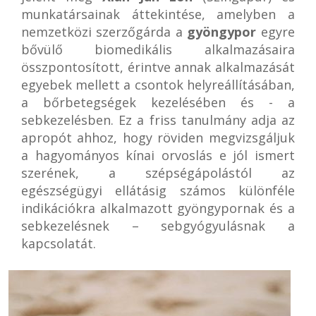
munkatársainak áttekintése, amelyben a
nemzetközi szerzőgárda a
gyöngypor
egyre
bővülő biomedikális alkalmazásaira
összpontosított, érintve annak alkalmazását
egyebek mellett a csontok helyreállításában,
a bőrbetegségek kezelésében és - a
sebkezelésben. Ez a friss tanulmány adja az
apropót ahhoz, hogy röviden megvizsgáljuk
a hagyományos kínai orvoslás e jól ismert
szerének, a szépségápolástól az
egészségügyi ellátásig számos különféle
indikációkra alkalmazott gyöngypornak és a
sebkezelésnek – sebgyógyulásnak a
kapcsolatát.