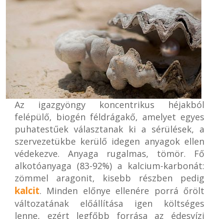
Az igazgyöngy koncentrikus héjakból
felépülő, biogén féldrágakő, amelyet egyes
puhatestűek választanak ki a sérülések, a
szervezetükbe kerülő idegen anyagok ellen
védekezve. Anyaga rugalmas, tömör. Fő
alkotóanyaga (83-92%) a kalcium-karbonát:
zömmel aragonit, kisebb részben pedig
kalcit
. Minden előnye ellenére porrá őrölt
változatának előállítása igen költséges
lenne, ezért legfőbb forrása az édesvízi