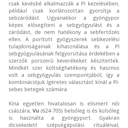
csak kevésbé alkalmazzák a PI kezelésében,
például csak korlátozottan gyorsítja a
sebzáródást. Ugyanakkor a gyöngypor
képes elősegíteni a sebgyógyulást és a
záródást, de nem hatékony a sebfertőzés
ellen. A porított gyógyszerek sebkezelési
tulajdonságainak kihasználása és a PI
sebgyógyulásának felgyorsítása érdekében a
szerzők porszerű keverékeket készítettek.
Mindkét szer költséghatékony és hasznos
volt a sebgyógyulás szempontjából, így a
kombinációjuk ígéretes választást kínál a PI-
sebes betegek számára.
Kína egyetlen hivatalosan is elismert női
császára,
Vu
(624-705) belsőleg is és külsőleg
is használta a gyöngyport. Gyakran
dicsekedett szépségápolási rituáléival,