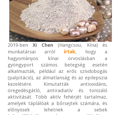
2019-ben
Xi Chen
(Hangcsou, Kína) és
írtak
munkatársai arról
, hogy a
hagyományos kínai orvoslásban a
gyöngyport számos betegség esetén
alkalmazták, például az erős szívdobogás
(palpitáció), az álmatlanság és az epilepszia
kezelésére. Kimutatták antioxidáns,
öregedésgátló, antiradiatív és tonizáló
aktivitását. Több aktív fehérjét tartalmaz,
amelyek táplálóak a bőrsejtek számára, és
előnyösek lehetnek a sebek