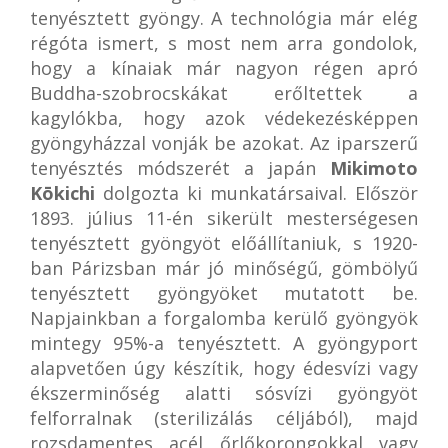
tenyésztett gyöngy. A technológia már elég
régóta ismert, s most nem arra gondolok,
hogy a kínaiak már nagyon régen apró
Buddha-szobrocskákat erőltettek a
kagylókba, hogy azok védekezésképpen
gyöngyházzal vonják be azokat. Az iparszerű
tenyésztés módszerét a japán
Mikimoto
Kōkichi
dolgozta ki munkatársaival. Először
1893. július 11-én sikerült mesterségesen
tenyésztett gyöngyöt előállítaniuk, s 1920-
ban Párizsban már jó minőségű, gömbölyű
tenyésztett gyöngyöket mutatott be.
Napjainkban a forgalomba kerülő gyöngyök
mintegy 95%-a tenyésztett. A gyöngyport
alapvetően úgy készítik, hogy édesvízi vagy
ékszerminőség alatti sósvízi gyöngyöt
felforralnak (sterilizálás céljából), majd
rozsdamentes acél őrlőkorongokkal vagy