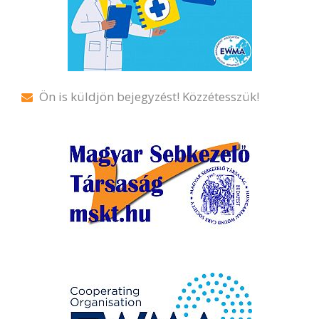
Ön is küldjön bejegyzést! Közzétesszük!