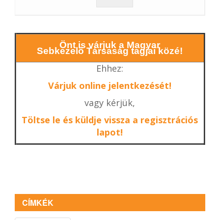
Önt is várjuk a Magyar
Sebkezelő Társaság tagjai közé!
Ehhez:
Várjuk online jelentkezését!
vagy kérjük,
Töltse le és küldje vissza a regisztrációs
lapot!
CÍMKÉK