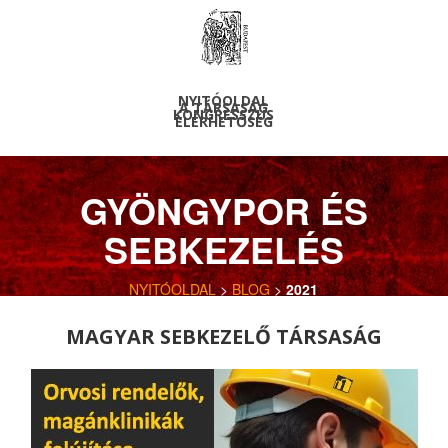
NYITÓOLDAL
A TÁRSASÁG
KONGRESSZUS
ELÉRHETŐSÉG
GYÖNGYPOR ÉS
SEBKEZELÉS
NYITÓOLDAL
>
BLOG
>
2021
MAGYAR SEBKEZELŐ TÁRSASÁG