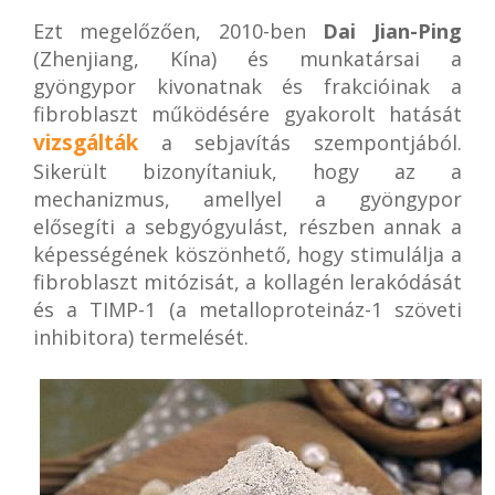
Ezt megelőzően, 2010-ben
Dai Jian-Ping
(Zhenjiang, Kína) és munkatársai a
gyöngypor kivonatnak és frakcióinak a
fibroblaszt működésére gyakorolt hatását
vizsgálták
a sebjavítás szempontjából.
Sikerült bizonyítaniuk, hogy az a
mechanizmus, amellyel a gyöngypor
elősegíti a sebgyógyulást, részben annak a
képességének köszönhető, hogy stimulálja a
fibroblaszt mitózisát, a kollagén lerakódását
és a TIMP-1 (a metalloproteináz-1 szöveti
inhibitora) termelését.