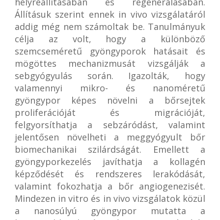
helyreállításában és regenerálásában.
Állításuk szerint ennek in vivo vizsgálatáról
addig még nem számoltak be. Tanulmányuk
célja az volt, hogy a különböző
szemcseméretű gyöngyporok hatásait és
mögöttes mechanizmusát vizsgálják a
sebgyógyulás során. Igazolták, hogy
valamennyi mikro- és nanoméretű
gyöngypor képes növelni a bőrsejtek
proliferációját és migrációját,
felgyorsíthatja a sebzáródást, valamint
jelentősen növelheti a meggyógyult bőr
biomechanikai szilárdságát. Emellett a
gyöngyporkezelés javíthatja a kollagén
képződését és rendszeres lerakódását,
valamint fokozhatja a bőr angiogenezisét.
Mindezen in vitro és in vivo vizsgálatok közül
a nanosúlyú gyöngypor mutatta a