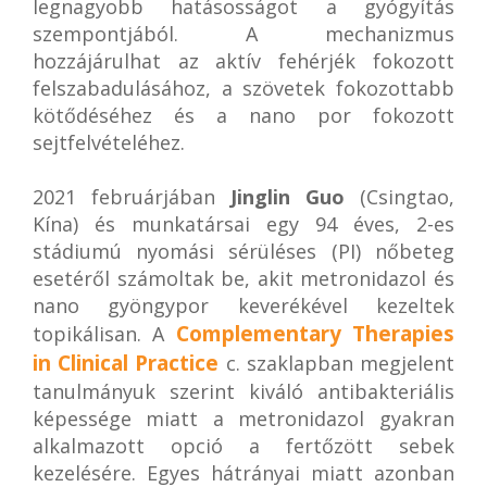
legnagyobb hatásosságot a gyógyítás
szempontjából. A mechanizmus
hozzájárulhat az aktív fehérjék fokozott
felszabadulásához, a szövetek fokozottabb
kötődéséhez és a nano por fokozott
sejtfelvételéhez.
2021 februárjában
Jinglin Guo
(Csingtao,
Kína) és munkatársai egy 94 éves, 2-es
stádiumú nyomási sérüléses (PI) nőbeteg
esetéről számoltak be, akit metronidazol és
nano gyöngypor keverékével kezeltek
Complementary Therapies
topikálisan. A
in Clinical Practice
c. szaklapban megjelent
tanulmányuk szerint kiváló antibakteriális
képessége miatt a metronidazol gyakran
alkalmazott opció a fertőzött sebek
kezelésére. Egyes hátrányai miatt azonban