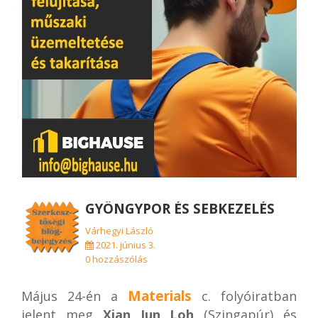
GYÖNGYPOR ÉS SEBKEZELÉS
Várhegyi László
2021. június 3.
0 hozzászólás
Materials
Május 24-én a
c. folyóiratban
jelent meg
Xian Jun Loh
(Szingapúr) és